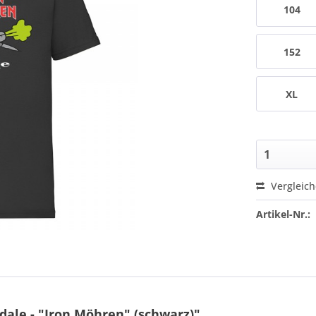
104
152
XL
Vergleic
Artikel-Nr.:
dale - "Iron Möhren" (schwarz)"