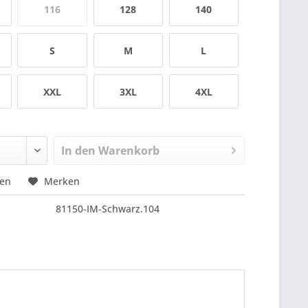
116
128
140
S
M
L
XXL
3XL
4XL
In den
Warenkorb
hen
Merken
81150-IM-Schwarz.104