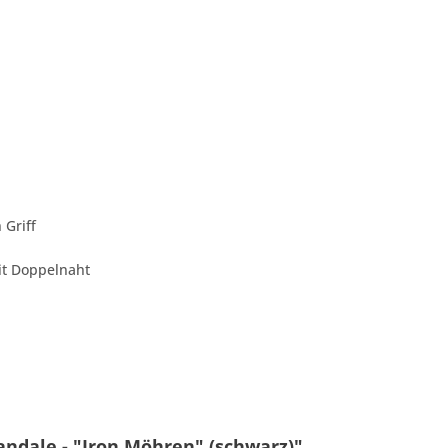
 Griff
t Doppelnaht
andale - "Iron Möhren" (schwarz)"