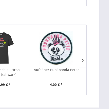
ndale - "Iron
Aufnäher Punkpanda Peter
Au
(schwarz)
Hasentote
,99 € *
4,00 € *
4,