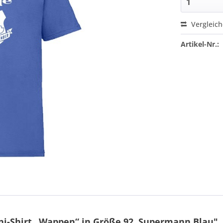
Vergleic
Artikel-Nr.:
i-Shirt „Wappen“ in Größe 92, Supermann Blau"